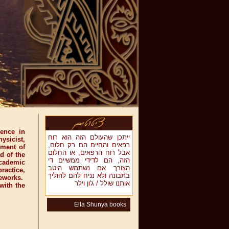
ence in
ייתכן שהעולם הזה הוא רוח
ysicist,
רפאים והחיים הם רק חלום,
pment of
אבל רוח הרפאים, או החלום
d of the
הזה, הם לדידי ממשיים די
academic
הצורך אם נשתמש היטב
ractice,
בתבונה ולא נניח להם להוליך
meworks.
אותנו שולל / ג'ון וילר
with the
Ella Shunya books